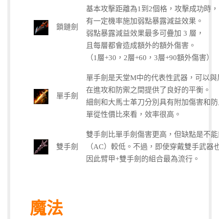
基本攻擊距離為1到2個格，攻擊成功時，
有一定機率施加弱點暴露減益效果。
鎖鏈劍
弱點暴露減益效果最多可疊加 3 層，
且每層都會造成額外的額外傷害。
（1層+30，2層+60，3層+90額外傷害）
單手劍是天堂M中的代表性武器，可以與
在進攻和防禦之間提供了良好的平衡。
單手劍
細劍和大馬士革刀分別具有附加傷害和防
單從性價比來看，效率很高。
雙手劍比單手劍傷害更高，但缺點是不能
雙手劍
（AC）較低。不過，即使穿戴雙手武器
因此臂甲+雙手劍的組合最為流行。
魔法